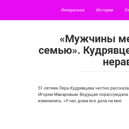
Перейти
к
Интересное
Истории
О
контенту
«Мужчины ме
семью». Кудрявце
нера
51-летняя Лера Кудрявцева честно рассказа
Игорем Макаровым. Ведущая порассуждала н
изменились. «У нас дома все дела на мне.