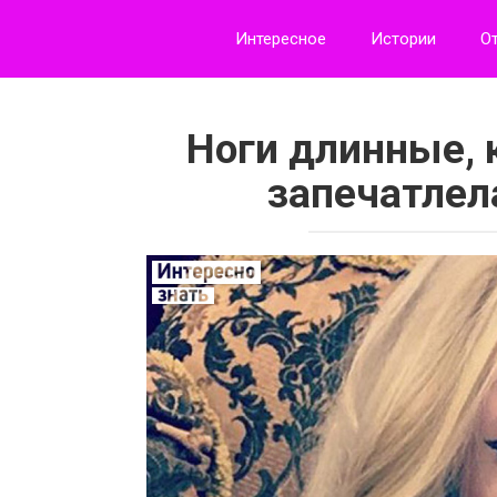
Перейти
к
Интересное
Истории
О
контенту
Ноги длинные, 
запечатлел