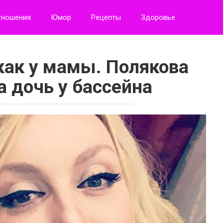
тношения
Юмор
Рецепты
Здоровье
как у мамы. Полякова
а дочь у бассейна