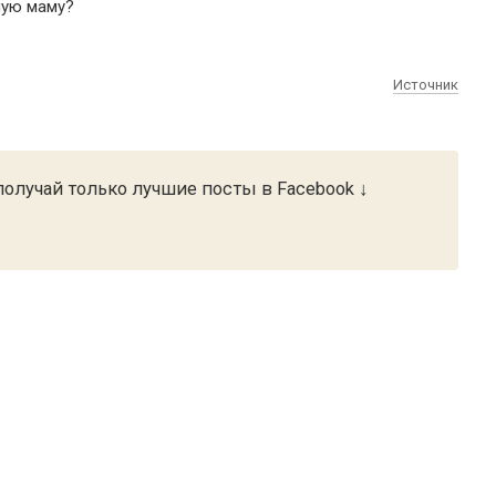
ную маму?
Источник
олучай только лучшие посты в Facebook ↓