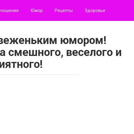
тношения
Юмор
Рецепты
Здоровье
веженьким юмором!
а смешного, веселого и
иятного!