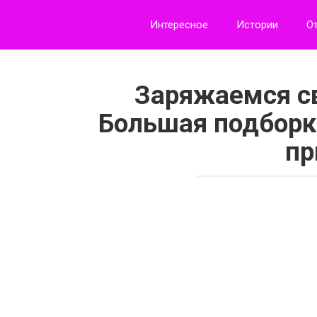
Перейти
к
Интересное
Истории
О
контенту
Заряжаемся с
Большая подборк
пр